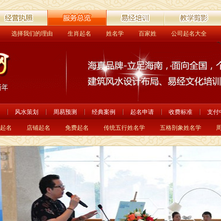
选择我们的理由
生肖起名
姓名学
百家姓
公司起名大全
营执照
服务总览
易经培训
教学剪影
风水策划
周易预测
经典案例
起名申请
收费标准
支付
起名
店铺起名
免费起名
传统五行姓名学
五格剖象姓名学