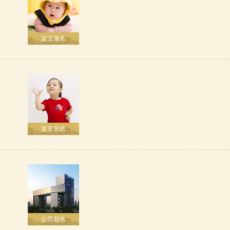
宝宝改名
笔名艺名
公司起名