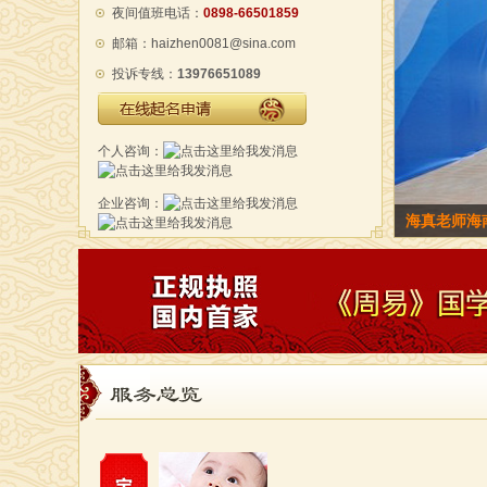
夜间值班电话：
0898-66501859
邮箱：haizhen0081@sina.com
投诉专线：
13976651089
在线起名申请
个人咨询：
企业咨询：
海真老师海
服务总览