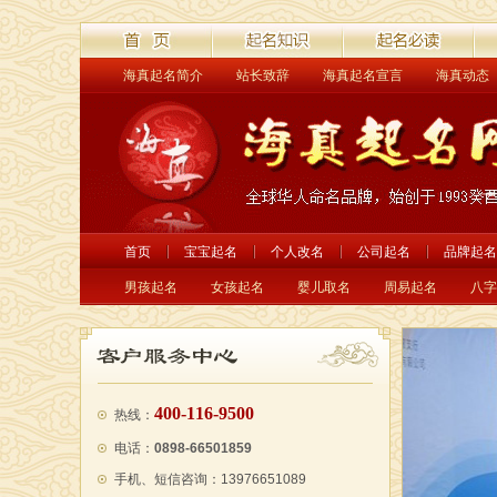
海真起名简介
站长致辞
海真起名宣言
海真动态
首页
起名解读
起名必读
经
首页
宝宝起名
个人改名
公司起名
品牌起名
男孩起名
女孩起名
婴儿取名
周易起名
八字
400-116-9500
热线：
电话：
0898-66501859
手机、短信咨询：13976651089