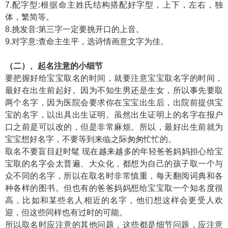
7.配字型:根据命主姓氏结构搭配好字型，上下，左右，独
体，繁简等。
8.挑发音:第三字一定要挑开口的上音。
9.对字意:查命主生平，选诗情画意文字为佳。
（二）、起名注意的小细节
要把握好给宝宝取名的时间，就要注意宝宝取名字的时间，
最好在出生前起好。因为不知生男还是生女，所以事先要取
两个名字，因为医院会要求你在宝宝出生后，出院前提供宝
宝的名字，以出具出生证明。虽然出生证明上的名字在报户
口之前是可以改的，但是非常麻烦。所以，最好出生前就为
宝宝想好名字，不要等到来临之际匆匆忙忙的。
取名不要盲目赶时髦 现在越来越多的年轻爸爸妈妈担心给宝
宝取的名字会太普遍、大众化，都想为自己的孩子取一个与
众不同的名字，所以在取名时非常慎重，每天翻阅词典和各
种各样的图书。但也有的爸爸妈妈想给宝宝取一个知名度很
高，比如和某些名人相近的名字，他们想这样会更受人欢
迎，但这些同样也有过时的可能。
所以取名时应注意的其他问题，这些都是细节问题，应注意