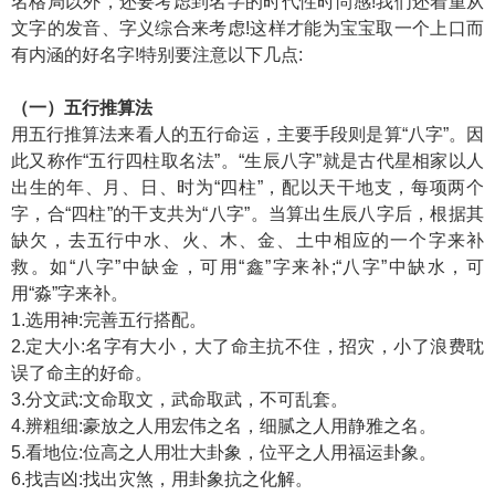
名格局以外，还要考虑到名字的时代性时尚感!我们还着重从
文字的发音、字义综合来考虑!这样才能为宝宝取一个上口而
有内涵的好名字!特别要注意以下几点:
（一）五行推算法
用五行推算法来看人的五行命运，主要手段则是算“八字”。因
此又称作“五行四柱取名法”。“生辰八字”就是古代星相家以人
出生的年、月、日、时为“四柱”，配以天干地支，每项两个
字，合“四柱”的干支共为“八字”。当算出生辰八字后，根据其
缺欠，去五行中水、火、木、金、土中相应的一个字来补
救。如“八字”中缺金，可用“鑫”字来补;“八字”中缺水，可
用“淼”字来补。
1.选用神:完善五行搭配。
2.定大小:名字有大小，大了命主抗不住，招灾，小了浪费耽
误了命主的好命。
3.分文武:文命取文，武命取武，不可乱套。
4.辨粗细:豪放之人用宏伟之名，细腻之人用静雅之名。
5.看地位:位高之人用壮大卦象，位平之人用福运卦象。
6.找吉凶:找出灾煞，用卦象抗之化解。