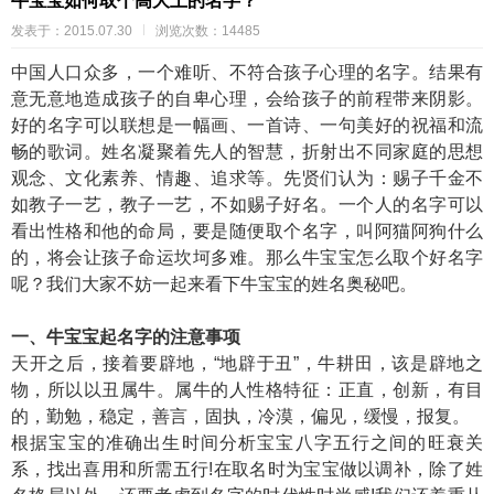
牛宝宝如何取个高大上的名字？
发表于：2015.07.30
浏览次数：14485
中国人口众多，一个难听、不符合孩子心理的名字。结果有
意无意地造成孩子的自卑心理，会给孩子的前程带来阴影。
好的名字可以联想是一幅画、一首诗、一句美好的祝福和流
畅的歌词。姓名凝聚着先人的智慧，折射出不同家庭的思想
观念、文化素养、情趣、追求等。先贤们认为：赐子千金不
如教子一艺，教子一艺，不如赐子好名。一个人的名字可以
看出性格和他的命局，要是随便取个名字，叫阿猫阿狗什么
的，将会让孩子命运坎坷多难。那么牛宝宝怎么取个好名字
呢？我们大家不妨一起来看下牛宝宝的姓名奥秘吧。
一、牛宝宝起名字的注意事项
天开之后，接着要辟地，“地辟于丑”，牛耕田，该是辟地之
物，所以以丑属牛。属牛的人性格特征：正直，创新，有目
的，勤勉，稳定，善言，固执，冷漠，偏见，缓慢，报复。
根据宝宝的准确出生时间分析宝宝八字五行之间的旺衰关
系，找出喜用和所需五行!在取名时为宝宝做以调补，除了姓