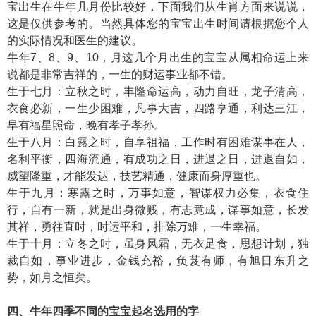
宝出生在牛年几月份比较好，下面我们从生肖方面来说说，
这是仅供参考的。当然具体您的宝宝出生时间请根据您个人
的实际情况和医生的建议。
牛年7、8、9、10，月这几个月出生的宝宝从属相命运上来
说都是非常吉祥的，一生的财运事业都不错。
生于七月：立秋之时，丰隆命运高，动力自旺，龙子清高，
衣食必新，一生少困难，凡事大吉，四路亨通，利达三江，
早有福星照命，晚有孝子孝孙。
生于八月：白露之时，自享祖福，工作时有困难谋事在人，
名利平衡，四海流通，有成功之日，进退之日，进退自如，
威望隆重，才能发达，技艺精通，健康而身厚重也。
生于九月：寒露之时，万事如意，智谋权力必集，衣食住
行，自有一新，就是出身微贱，有志竟成，谋事如意，长发
其祥，勇往直时，时运平和，排除万难，一生幸福。
生于十月：立冬之时，虽身风霜，无衣足食，思想计划，独
裁自如，事业进步，金钱充裕，负芨有师，有旭日东升之
势，如月之恒矣。
四、牛年四季不同的宝宝起名选用的字