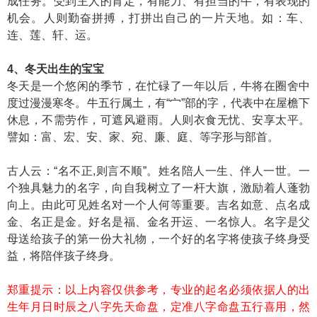
成任务。受到主人的肯定，有能力、有担当的牛，有表现的
机会。人则勤奋拼搏，打拼出自己的一片天地。如：车、
连、莲、轩、运。
4、冬天出生的宝宝
冬天是一个悠闲的季节，在忙碌了一年以后，牛将在圈舍中
度过漫漫寒冬。牛五行属土，有“宀”部的字，代表中在屋檐下
休息，不需劳作，可遮风避雨。人则衣食无忧、安享太平。
譬如：富、宏、安、家、宛、廉、庭、等字形与部首。
古人云：“名不正,则言不顺”。姓名陪人一生、伴人一世。一
个独具魅力的名字，向自我树立了一杆大旗，激励着人蓬勃
向上。由此可见姓名对一个人何等重要。吉名如意、点名成
金、名正是金。好名是福、金名开运、一名惊人。名字是父
母送给孩子的第一份大礼物，一个好的名字将使孩子终身受
益，将陪伴孩子终身。
郑重提示：以上内容仅供参考，专业的起名必须依据人的出
生年月日时辰之八字先天命盘，定准八字命盘五行喜用，然