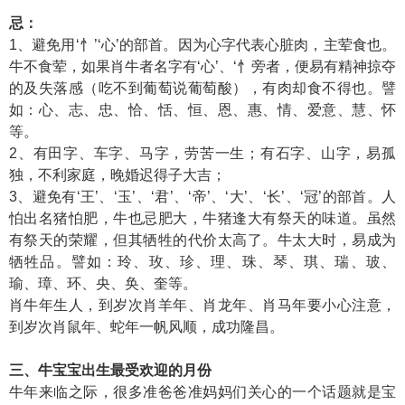
忌：
1、避免用‘忄’‘心’的部首。因为心字代表心脏肉，主荤食也。
牛不食荤，如果肖牛者名字有‘心’、‘忄旁者，便易有精神掠夺
的及失落感（吃不到葡萄说葡萄酸），有肉却食不得也。譬
如：心、志、忠、恰、恬、恒、恩、惠、情、爱意、慧、怀
等。
2、有田字、车字、马字，劳苦一生；有石字、山字，易孤
独，不利家庭，晚婚迟得子大吉；
3、避免有‘王’、‘玉’、‘君’、‘帝’、‘大’、‘长’、‘冠’的部首。人
怕出名猪怕肥，牛也忌肥大，牛猪逢大有祭天的味道。虽然
有祭天的荣耀，但其牺牲的代价太高了。牛太大时，易成为
牺牲品。譬如：玲、玫、珍、理、珠、琴、琪、瑞、玻、
瑜、璋、环、央、奂、奎等。
肖牛年生人，到岁次肖羊年、肖龙年、肖马年要小心注意，
到岁次肖鼠年、蛇年一帆风顺，成功隆昌。
三、牛宝宝出生最受欢迎的月份
牛年来临之际，很多准爸爸准妈妈们关心的一个话题就是宝