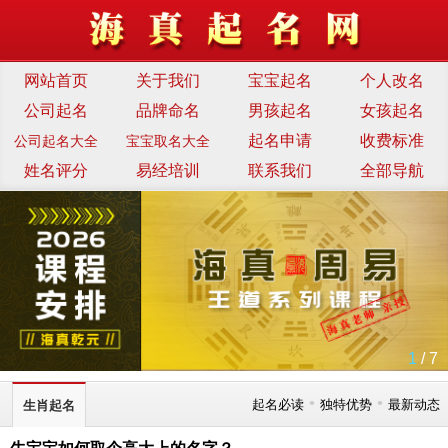
网站首页
关于我们
宝宝起名
个人改名
公司起名
品牌命名
男孩起名
女孩起名
起名申请
收费标准
公司起名大全
宝宝取名大全
姓名评分
易经培训
联系我们
全部导航
1
/ 7
•
•
起名必读
独特优势
最新动态
生肖起名