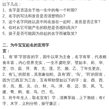
以下几点：
1、名字是否适合于他一生中的每一个时期?
2、名字的写法和发音是否清楚明白?
3、这个名字同姓以及中间名放在一起时，发音是否正常?
4、你对从它可能产生的联想是否感到高兴?
5、孩子是否可能因为你起的名字而被取笑?
二、为牛宝宝起名的宜用字
宜：
1、有‘草’字部首的字，因牛以草为主食，名字有草，代表粮
食丰富，内心世界充实，一生不虞吃穿。譬如丰、莉、华、
芝、功、茹、萍、青、亢、莲。艺、频、乙、丁年生更吉。
2、有‘辶’的部首，其形象似蛇。及有‘酉’。‘鸟’。‘羽’的部首，
因为‘已酉丑’为三合，互有帮助譬如以下的字：金、酉、西、
非、兆、凰、兑、白、秋、乌、泽、巷、迈、医、凤、飞、
建、骛、鹤、雀、鸟、巴、毛。
3、肖牛年生人，取名宜有氵字，清爽享福，上下敦睦；有亻
字、木字，义利分明，操守廉正；