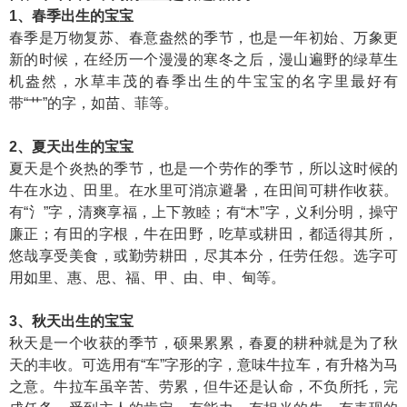
1、春季出生的宝宝
春季是万物复苏、春意盎然的季节，也是一年初始、万象更
新的时候，在经历一个漫漫的寒冬之后，漫山遍野的绿草生
机盎然，水草丰茂的春季出生的牛宝宝的名字里最好有
带“艹”的字，如苗、菲等。
2、夏天出生的宝宝
夏天是个炎热的季节，也是一个劳作的季节，所以这时候的
牛在水边、田里。在水里可消凉避暑，在田间可耕作收获。
有“氵”字，清爽享福，上下敦睦；有“木”字，义利分明，操守
廉正；有田的字根，牛在田野，吃草或耕田，都适得其所，
悠哉享受美食，或勤劳耕田，尽其本分，任劳任怨。选字可
用如里、惠、思、福、甲、由、申、甸等。
3、秋天出生的宝宝
秋天是一个收获的季节，硕果累累，春夏的耕种就是为了秋
天的丰收。可选用有“车”字形的字，意味牛拉车，有升格为马
之意。牛拉车虽辛苦、劳累，但牛还是认命，不负所托，完