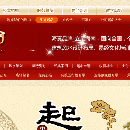
选择我们的理由
生肖起名
姓名学
百家姓
公司起名大全
营执照
服务总览
易经培训
教学剪影
风水策划
周易预测
经典案例
起名申请
收费标准
支付
起名
店铺起名
免费起名
传统五行姓名学
五格剖象姓名学