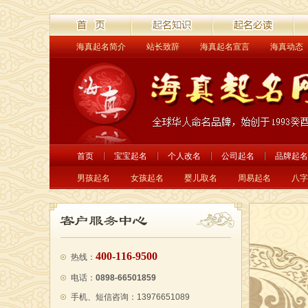
海真起名简介
站长致辞
海真起名宣言
海真动态
首页
起名解读
起名必读
经
首页
宝宝起名
个人改名
公司起名
品牌起名
男孩起名
女孩起名
婴儿取名
周易起名
八字
400-116-9500
热线：
电话：
0898-66501859
手机、短信咨询：13976651089