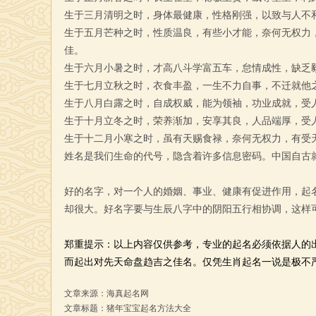
生于三月清明之时，身体最健康，性格刚强，以致与人不
生于五月芒种之时，性质温良，有些小才能，奈何无权力
佳。
生于六月小暑之时，才高八斗学富五车，怠情成性，缺乏
生于七月立秋之时，衣食丰盈，一生不力自事，不迁就他
生于八月白露之时，自成权威，能为领袖，功业成就，受
生于十月立冬之时，荣养渐加，安享其良，人品端厚，受
生于十二月小寒之时，虽有天赐食禄，奈何无权力，有受
姓名是我们生命的代号，隐含着许多信息密码。中国自古就
好的名字，对一个人的婚姻、事业、健康有促进作用，起
却很大。好名字要与生辰八字中的阴阳五行相协调，这样
郑重提示：以上内容仅供参考，专业的起名必须依据人的
而起出对先天命盘趋吉之佳名。仅凭生肖起名一说是极不
文章来源：
海真起名网
文章标题：猪年宝宝起名方法大全