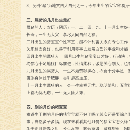
3、另外“猪”为地支四大自刑之一，今年出生的宝宝容易
三、属猪的几月出生最好
属猪的人：农历（阴历）一、二、四、九、十一月出生好
长寿，一生无大灾，享尽人间自然之福。
二月出生的猪宝宝个性率直，能不计利害关系而专心工作
关系相当良好，也善于利用零事去发展自己的事业和才能
四月出生的属猪人， 四月出生的猪宝宝口才好，行动快
均信心十足地往目标前进，性情柔和，诚恳关心别人，也
九月出生的属猪人，一生不须劳碌操心，衣食十分丰足，
否则身体过于肥胖，会引起高血压。
十一月出生属猪的人，会一生幸福无忧。聪明随和，五官
上都无忧无虑，一生无大险大难。
四、别的月份的猪宝宝
难道生于别的月份的猪宝宝就不好了吗？其实还是要综合
事，自然多子多福。现在来看看其他月份的猪宝宝怎么样
生于正月新春之时，长生在望，聪敏至贤，威尊望重，利