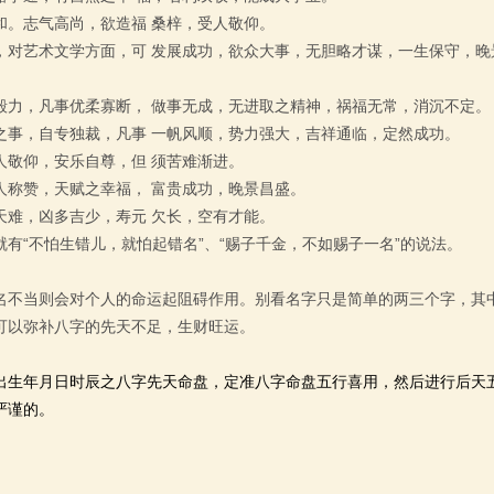
和。志气高尚，欲造福 桑梓，受人敬仰。
，对艺术文学方面，可 发展成功，欲众大事，无胆略才谋，一生保守，晚
毅力，凡事优柔寡断， 做事无成，无进取之精神，祸福无常，消沉不定
之事，自专独裁，凡事 一帆风顺，势力强大，吉祥通临，定然成功。
人敬仰，安乐自尊，但 须苦难渐进。
人称赞，天赋之幸福， 富贵成功，晚景昌盛。
天难，凶多吉少，寿元 欠长，空有才能。
有“不怕生错儿，就怕起错名”、“赐子千金，不如赐子一名”的说法。
名不当则会对个人的命运起阻碍作用。别看名字只是简单的两三个字，其
可以弥补八字的先天不足，生财旺运。
出生年月日时辰之八字先天命盘，定准八字命盘五行喜用，然后进行后天
严谨的。