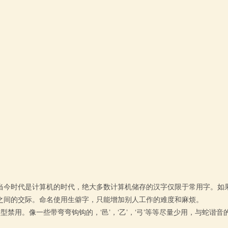
当今时代是计算机的时代，绝大多数计算机储存的汉字仅限于常用字。如
之间的交际。命名使用生僻字，只能增加别人工作的难度和麻烦。
禁用。像一些带弯弯钩钩的，‘邑’，‘乙’，‘弓’等等尽量少用，与蛇谐音