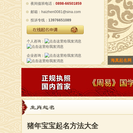
夜间值班电话：
0898-66501859
邮箱：haizhen0081@sina.com
投诉专线：
13976651089
在线起名申请
个人咨询：
企业咨询：
海真老师海
生肖起名
猪年宝宝起名方法大全