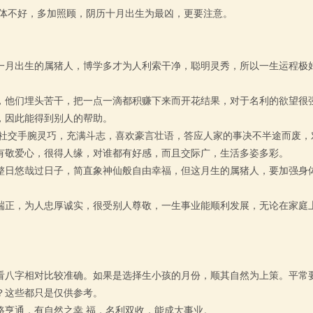
身体不好，多加照顾，阴历十月出生为最凶，更要注意。
一月出生的属猪人，博学多才为人利索干净，聪明灵秀，所以一生运程极
，他们埋头苦干，把一点一滴都积赚下来而开花结果，对于名利的欲望很
，因此能得到别人的帮助。
，社交手腕灵巧，充满斗志，喜欢豪言壮语，答应人家的事决不半途而废，
有敬爱心，很得人缘，对谁都有好感，而且交际广，生活多姿多彩。
整日悠哉过日子，简直象神仙般自由幸福，但这月生的属猪人，要加强身
端正，为人忠厚诚实，很受别人尊敬，一生事业能顺利发展，无论在家庭
看八字相对比较准确。如果是选择生小孩的月份，顺其自然为上策。平常
？这些都只是仅供参考。
路亨通，有自然之幸 福，名利双收，能成大事业。