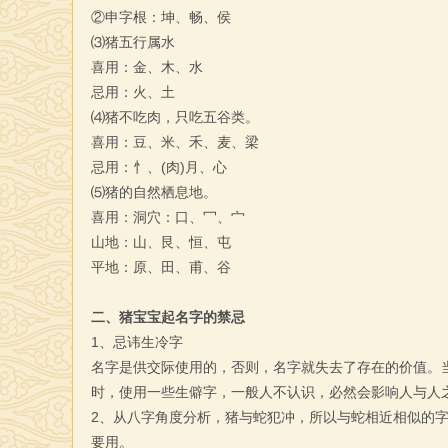
②申字根：坤、畅、侯
⑶猪五行属水
喜用：金、木、水
忌用：火、土
⑷猪不吃肉，只吃五谷类。
喜用：豆、米、禾、麦、梁
忌用：忄、(肉)月、心
⑸猪的自然栖息地。
喜用：洞穴：口、冖、宀
山地：山、艮、恒、屯
平地：原、田、甫、谷
二、猪宝宝起名字的禁忌
1、忌讳生冷字
名字是供交际使用的，否则，名字就失去了存在的价值。
时，使用一些生僻字，一般人不认识，必然会影响人与人
2、从八字角度分析，猪与蛇犯冲，所以与蛇相近相似的字型
要用。