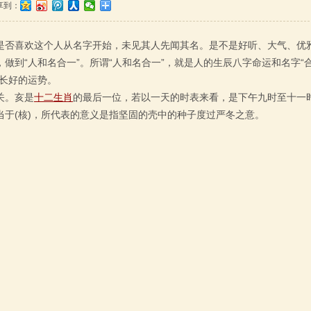
享到：
是否喜欢这个人从名字开始，未见其人先闻其名。是不是好听、大气、优
做到“人和名合一”。所谓“人和名合一”，就是人的生辰八字命运和名字“
长好的运势。
关。亥是
十二生肖
的最后一位，若以一天的时表来看，是下午九时至十一
于(核)，所代表的意义是指坚固的壳中的种子度过严冬之意。