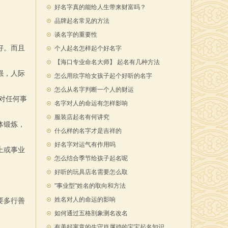
好名字真的能给人生带来财富吗？
品牌起名常见的方法
谈名字的重要性
好。而且
个人起名怎样起个好名字
【海口专业命名大师】 起名有几种方法
强，人际
怎么用欣字给女孩子起个好听的名字
怎么从名字判断一个人的财运
对任何事
名字对人的命运有怎样影响
服装店起名有何讲究
体锻炼，
什么样的名字才是吉祥的
好名字对运气有作用吗
上或事业
怎么结合季节给孩子起名呢
好听的玩具店名需要怎么取
"事业型"姓名的取向和方法
姓名对人的命运的影响
要多行善
如何通过五格剖象测名改名
有美好寓意的生守肖属鸡的宝宝起名知识