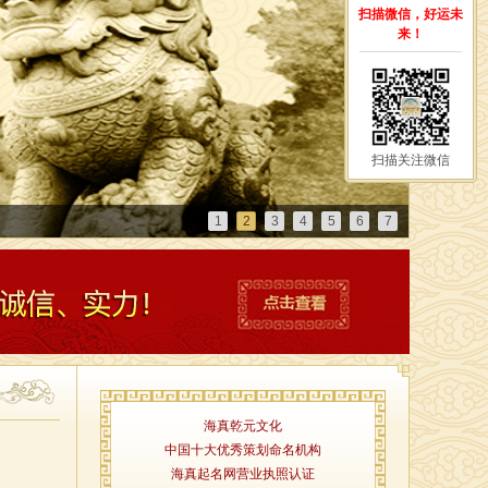
扫描微信，好运未
来！
扫描关注微信
1
2
3
4
5
6
7
海真乾元文化
中国十大优秀策划命名机构
海真起名网营业执照认证