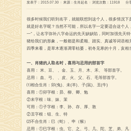
发表于：2015.07.30
来源：
生肖起名
浏览次数：11918
分
很多时候我们听到名字，就能联想到这个人，很多情况下
就是好名字呢？当然不可能，所以名字一定要适合这个人，
一”，让名字弥补八字命运的先天缺缺陷，同时加强先天特
猪给我们的形象，一般都是和柔顺、踏实、真诚等词语相
四季来看，是草木逐渐凋零枯萎，初冬见寒的十月，亥相当
一、肖猪的人取名时，喜用与忌用的部首字
喜用： 米、豆、 、金、玉、月、木、禾、 等部首字。
忌用： 血、弓、 、皮、火、父、石、毛等部首字。
⑴相合生肖：卯(兔)、未(羊)、子(鼠)、丑(牛)
喜用：①卯字根：昴、柳、卿、勉
②未字根：味、妹、茉
可用：①子字根：李、孙、存、厚、敦
②丑字根：钮、生、特
⑵不合生肖：巳（蛇）、申（猴）
忌用：①巳字根：虫、它、之、弓、几、陀、芝、弟、凡