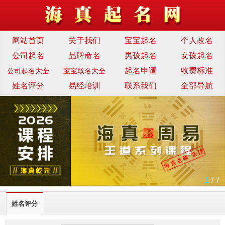
网站首页
关于我们
宝宝起名
个人改名
公司起名
品牌命名
男孩起名
女孩起名
起名申请
收费标准
公司起名大全
宝宝取名大全
姓名评分
易经培训
联系我们
全部导航
1
/ 7
姓名评分