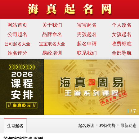
网站首页
关于我们
宝宝起名
个人改名
公司起名
品牌命名
男孩起名
女孩起名
起名申请
收费标准
公司起名大全
宝宝取名大全
姓名评分
易经培训
联系我们
全部导航
1
/ 7
•
•
起名必读
独特优势
最新动态
生肖起名