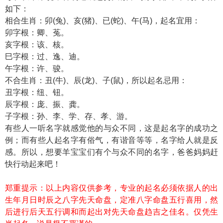
如下：
相合生肖：卯(兔)、亥(猪)、已(蛇)、午(马)，起名宜用：
卯字根：卿、菟。
亥字根：该、核。
巳字根：过、逸、迪。
午字根：许、骏。
不合生肖：丑(牛)、辰(龙)、子(鼠)，所以起名忌用：
丑字根：纽、钮。
辰字根：庞、振、龚。
子字根：孙、李、学、存、孝、游。
有些人一听名字就感觉他的与众不同，这是起名字的成功之
例；而有些人起名字有俗气，有谐音等等，名字给人就是反
感。所以，想要羊宝宝们有个与众不同的名字，爸爸妈妈赶
快行动起来吧！
郑重提示：以上内容仅供参考，专业的起名必须依据人的出
生年月日时辰之八字先天命盘，定准八字命盘五行喜用，然
后进行后天五行调和而起出对先天命盘趋吉之佳名。仅凭生