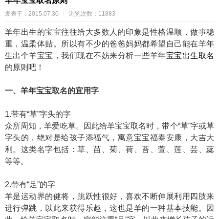
羊年宝宝取名原则
发表于：2015.07.30
浏览次数：11883
羊年出生的宝宝往往给大多数人的印象是性格温顺，做事稳
重，温柔体贴。所以有不少的爸爸妈妈都希望自己能在羊年
生出个羊宝宝，我们现在不妨来分析一些羊年
宝宝出生取名
的原则吧！
一、羊年宝宝取名的宜用字
1.带有“草”字头的字
众所周知，羊爱吃草。因此给羊宝宝取名时，带个“草”字或草
字头的，绝对是给孩子添福气，寓意宝宝福泰安康，大吉大
利。这类名字包括：草、苗、菊、荷、苔、萱、莲、芸、蕊
等等。
2.带有“足”的字
羊是运动界的健将，跳跃性很好，喜欢不断伸展利用四肢来
进行弹跳，以此来获得乐趣，这也是羊的一种基本技能。因