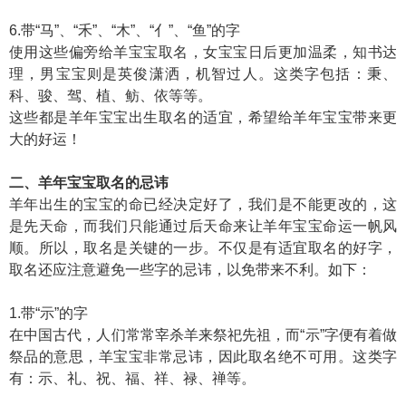
6.带“马”、“禾”、“木”、“亻”、“鱼”的字
使用这些偏旁给羊宝宝取名，女宝宝日后更加温柔，知书达
理，男宝宝则是英俊潇洒，机智过人。这类字包括：秉、
科、骏、驾、植、鲂、依等等。
这些都是羊年宝宝出生取名的适宜，希望给羊年宝宝带来更
大的好运！
二、羊年宝宝取名的忌讳
羊年出生的宝宝的命已经决定好了，我们是不能更改的，这
是先天命，而我们只能通过后天命来让羊年宝宝命运一帆风
顺。所以，取名是关键的一步。不仅是有适宜取名的好字，
取名还应注意避免一些字的忌讳，以免带来不利。如下：
1.带“示”的字
在中国古代，人们常常宰杀羊来祭祀先祖，而“示”字便有着做
祭品的意思，羊宝宝非常忌讳，因此取名绝不可用。这类字
有：示、礼、祝、福、祥、禄、禅等。