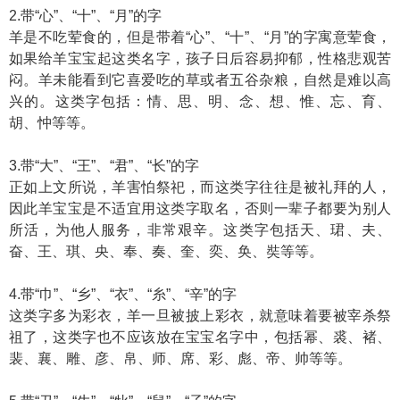
2.带“心”、“十”、“月”的字
羊是不吃荤食的，但是带着“心”、“十”、“月”的字寓意荤食，
如果给羊宝宝起这类名字，孩子日后容易抑郁，性格悲观苦
闷。羊未能看到它喜爱吃的草或者五谷杂粮，自然是难以高
兴的。这类字包括：情、思、明、念、想、惟、忘、育、
胡、忡等等。
3.带“大”、“王”、“君”、“长”的字
正如上文所说，羊害怕祭祀，而这类字往往是被礼拜的人，
因此羊宝宝是不适宜用这类字取名，否则一辈子都要为别人
所活，为他人服务，非常艰辛。这类字包括天、珺、夫、
奋、王、琪、央、奉、奏、奎、奕、奂、奘等等。
4.带“巾”、“乡”、“衣”、“糸”、“辛”的字
这类字多为彩衣，羊一旦被披上彩衣，就意味着要被宰杀祭
祖了，这类字也不应该放在宝宝名字中，包括幂、裘、褚、
裴、襄、雕、彦、帛、师、席、彩、彪、帝、帅等等。