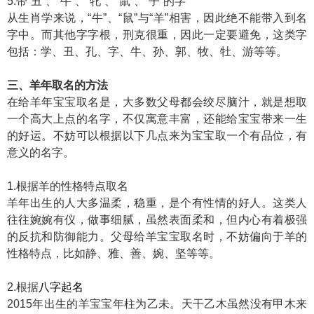
5.带“丑”、“牛”、“牝”、“鼠”、“子”的字
从生肖学来说，“牛”、“鼠”与“羊”相害，因此绝不能带入到名
字中。而其他字字根，刑克很重，因此一定要避免，这类字
包括：学、丑、孔、字、牛、孙、郭、牧、牡、游等等。
三、羊年取名的方法
在给羊年宝宝取名是，大多数父母都会绞尽脑汁，就是想取
一个高大上点的名字，不仅寓意丰富，还能给宝宝带来一生
的好运。不妨可以根据以下几点来为宝宝取一个有品位，有
意义的名字。
1.根据羊的性格特点取名
羊年出生的人大多温柔，稳重，是个有性情的好人。这类人
往往婉婉有仪，做事细腻，虽然表面柔和，但内心有着极强
的反抗和防御能力。父母给羊宝宝取名时，不妨偏向于羊的
性格特点，比如静、雅、善、婉、坚等等。
2.根据
八字起名
2015年出生的羊宝宝年柱为乙未。天干乙木虽然没有甲木来