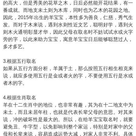
的高大，但是秀美的花草之木，日后必然能开花结果，有一
番成就。而地支未土则为木库，同时也为乙木的花园之地。
因此，2015年出生的羊宝宝，本性多为善良，仁慈，秀气生
发。而对于木来说，遇到水则性近文艺，聪明好学，遇到火
则木火通明彰显才华，因此父母在取名时不妨试试水或火字
旁的字，以此来助力宝宝，寓意羊宝宝日后能够聪慧过人，
多才多艺。
3.根据五行取名
如果从五行方面分析，羊属于土，那么按照五行相生相克来
说，就应多使用五行是金或者火的字，不要使用五行是水或
者木的字。
4.根据生肖取名
羊在十二生肖中的地位，也非常有趣，其为在十二地支中为
未土，而且未居年柱，也就是代表长辈父母的意思。对其来
说，冲的破坏性是最大的。所以，在给羊宝宝取名时，就要
避免丑、牛字型，以免影响到整个家运，特别是对家中的父
母和长辈来说，容易造成运势大减，对家人非常不利。具体