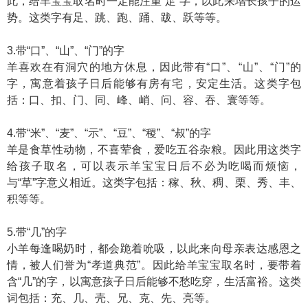
此，给羊宝宝取名时一定能注重“足”字，以此来增长孩子的运
势。这类字有足、跳、跑、踊、跋、跃等等。
3.带“口”、“山”、“门”的字
羊喜欢在有洞穴的地方休息，因此带有“口”、“山”、“门”的
字，寓意着孩子日后能够有房有宅，安定生活。这类字包
括：口、扣、门、同、峰、峭、问、容、吞、寰等等。
4.带“米”、“麦”、“示”、“豆”、“稷”、“叔”的字
羊是食草性动物，不喜荤食，爱吃五谷杂粮。因此用这类字
给孩子取名，可以表示羊宝宝日后不必为吃喝而烦恼，
与“草”字意义相近。这类字包括：稼、秋、稠、栗、秀、丰、
积等等。
5.带“几”的字
小羊每逢喝奶时，都会跪着吮吸，以此来向母亲表达感恩之
情，被人们誉为“孝道典范”。因此给羊宝宝取名时，要带着
含“几”的字，以寓意孩子日后能够不愁吃穿，生活富裕。这类
词包括：充、几、壳、兄、克、先、亮等。