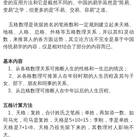
变的应用方法和它是截然不同的。中国的易学虽然是“简易、
变易”之学，但更多的是“不易、交易、容易”之道。
五格数理是依据姓名的笔画数和一定规则建立起来天格、
地格、人格、总格、外格等五格数理关系，并以其81灵动
数，来推算人的各方面运势，其立论方法不完全是基于中国
传统易学的内容，仅是相对结合了部分的内容而已。
基本内容
1、从各格数理关系可推断人生的性格和一生总的情况；
2、从各格数理可推算人在年轻时期的人生历程及其与子
女、部下、朋友和同事的关系。
3、从总格数理可推断人在中年以后的人生历程。
五格计算方法
1、天格：复姓，合计姓氏之笔画；单姓，再加添一数。如
司马光，司马是复姓，天格是5+10=15；李刚，李是单姓，
天格是7+1=8。天格乃祖先留下来的，其数理对人影响不
大。