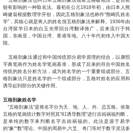
五格剖象法也叫日本五格剖象法或者五格破相法，是目前
较有影响的一种取名法。最初在公元1918年初，由日本人熊
崎健翁根据数理学开创，因此五格剖象法也称作“熊崎氏姓名
学”，其核心就是将人的姓名按五格剖象法来解释。1936年由
台湾留学日本的白玉光带回台湾翻译推广，后来流行于韩
国，东南亚，中国台湾、香港等地。八十年代初传入中国大
陆。
五格剖象法通过和中国传统部分易学原理的结合，以康熙
字典笔画作为姓名学笔画基准，形成了后来的符合中国姓名
传统的姓名分析方法，成为姓名学的一个重要组成部分。五
格剖象法只是姓名学的一个组成部分，五格对姓名的应用和
诱导起到部分的关键作用。
五格剖象姓名学
“五格剖象法”是将名字分为天、地、人、外、总五格。依靠
五格的笔画统计数字对照其“81诱导数理”进行吉凶祸福判断，
是单纯的数字来判断名字吉凶祸福的。此法是源于易学
的“象”“数”理论。中国的周易中,六爻、奇门等对于数字灵活多