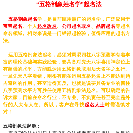
“五格剖象姓名学”起名法
五格剖象起名
学，是目前应用最广的起名学，广泛应用于
宝宝起名
、个人
起名改名
、
公司起名取名
、
品牌起名
等起名
命名领域。相对来说是一门经得起检验，值得应用的起名方
法。
运用五格剖象法起名，必须对周易四柱八字预测学有着丰
富的理论基础与实践经验，要具备对先天八字喜用神定位上
有超强的水平，方能胜运用五格剖象取用后天名字之五行。
一旦先天八字看错，则很有能在运用五格起名上不能达到趋
吉避凶的作用，甚至适得其反。也就是说要具备专业的四柱
八字预测水平方可胜任使用五格剖象法起名。可以确定的告
诉大家，目前在命名行业，不专业、不负责任甚至完全是外
行的人大有人在。所以，客户在寻找
起名人士
时需谨慎才
对！
五格剖象法起源：