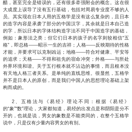
醋，甚至完全是错误的，还有很多牵强附会的概念。这在很
大成度上误导了没有五行基础，包括对周易专业度不够的人
员。其实现在日本人用的五格学是没有这么复杂的，且日本
的造字内容是承袭了部分的中国汉字，其余就是日本自己造
的字，所以日本的字体结构造字法不同于中国造字的基础，
例如：象形法之类；但它们日本的孩子的名字则较相信“五
格”，即总格——昭示一生的吉祥；人格——反映期待的性格
才能，并要求可以克制凶运；地格——符合对健康、平安等
的追求；天格——不得和祖先的宿命冲突；外格——与所处
外界环境和谐。关于五行根本就不沾边的事情，而且根本没
有天地人格三者关系。是单纯的直线思维。很显然，五格学
并不是日本人的原创，而是我们中国人的思想理论基础上架
构而成的。
2、五格法与《易经》理论不同：根据《易经》
的“象”“数”理论，大家都知道，易经的出发点是和阴阳是分不
开的，也就是说，男女的象数是不能类同的，在整个五格学
说中，只是仅有少量内容男女的有别。