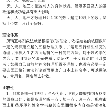
天、人、地格三才配置
天、人、地三才配置对人的身体状况、婚姻家庭及人的基
础运和成功运具有重大影响。
天、人、地三才数理只计1-10的数，超过10以上的数，除
掉十位数，只计个位数。
理论体系
所谓五格剖象法就是根据“数”的理论，依据姓名的笔画数和
一定的规律建立起的五格数理关系，并运用五行相生相克的
道理，推算人生各方面运势的一种简易方法。对于姓名学的
内容，要用辩证的眼光去看，给后代、子女取名时可以参
考；如果自己目前的姓名数理配置不理想，也没有必要一定
要去因五格剖象法的论述而更改户口本上的名字，可以用笔
名、常用名、网名等去补救。
比较性
1、非常高明一门学科：至今为止，没有人能够找到五格学
的原身出处，都是所谓的听一点，加一点，改一点。现在市
面上那些厚厚的姓名学书籍其实里面很多内容都是添油加