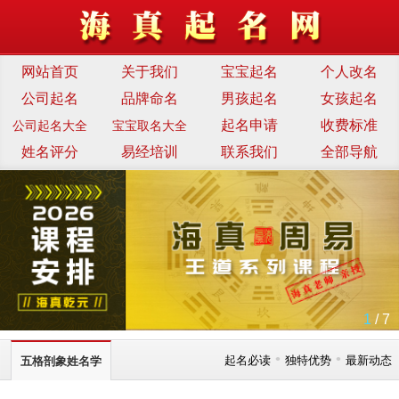
网站首页
关于我们
宝宝起名
个人改名
公司起名
品牌命名
男孩起名
女孩起名
起名申请
收费标准
公司起名大全
宝宝取名大全
姓名评分
易经培训
联系我们
全部导航
1
/ 7
•
•
起名必读
独特优势
最新动态
五格剖象姓名学