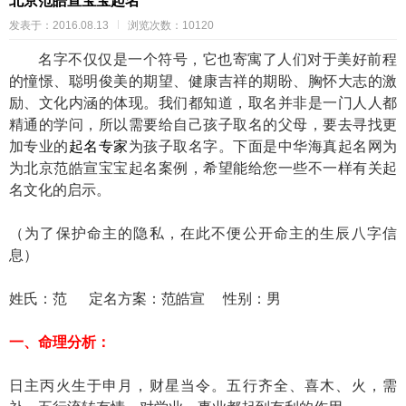
北京范皓宣宝宝起名
发表于：2016.08.13
浏览次数：10120
名字不仅仅是一个符号，它也寄寓了人们对于美好前程
的憧憬、聪明俊美的期望、健康吉祥的期盼、胸怀大志的激
励、文化内涵的体现。我们都知道，取名并非是一门人人都
精通的学问，所以需要给自己孩子取名的父母，要去寻找更
加专业的
起名专家
为孩子取名字。下面是中华海真起名网为
为北京范皓宣宝宝起名案例，希望能给您一些不一样有关起
名文化的启示。
（为了保护命主的隐私，在此不便公开命主的生辰八字信
息）
姓氏：范 定名方案：范皓宣 性别：男
一、命理分析：
日主丙火生于申月，财星当令。五行齐全、喜木、火，需