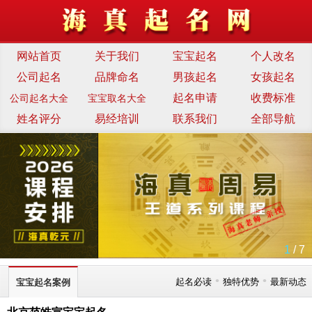
网站首页
关于我们
宝宝起名
个人改名
公司起名
品牌命名
男孩起名
女孩起名
起名申请
收费标准
公司起名大全
宝宝取名大全
姓名评分
易经培训
联系我们
全部导航
1
/ 7
•
•
起名必读
独特优势
最新动态
宝宝起名案例