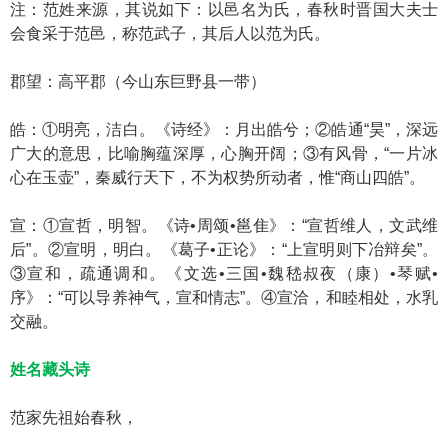
注：范姓来源，其说如下：以邑名为氏，春秋时晋国大夫士
会食采于范邑，称范武子，其后人以范为氏。
郡望：高平郡（今山东巨野县一带）
皓：①明亮，洁白。《诗经》：月出皓兮；②皓通“昊”，深远
广大的意思，比喻胸蕴深厚，心胸开阔；③有风骨，“一片冰
心在玉壶”，秦威行天下，不为权势所动者，惟“商山四皓”。
宣：①宣哲，明智。《诗•周颂•邕隹》：“宣哲维人，文武维
后”。②宣明，明白。《葛子•正论》：“上宣明则下冶辩矣”。
③宣和，疏通调和。《文选•三国•魏嵇叔夜（康）•琴赋•
序》：“可以导养神气，宣和情志”。④宣洽，和睦相处，水乳
交融。
姓名藏头诗
范家先祖始春秋，