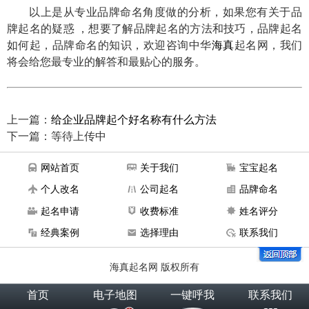
以上是从专业品牌命名角度做的分析，如果您有关于品
牌起名的疑惑 ，想要了解品牌起名的方法和技巧，品牌起名
如何起，品牌命名的知识，欢迎咨询中华
海真
起名网，我们
将会给您最专业的解答和最贴心的服务。
上一篇：
给企业品牌起个好名称有什么方法
下一篇：等待上传中
网站首页
关于我们
宝宝起名
个人改名
公司起名
品牌命名
起名申请
收费标准
姓名评分
经典案例
选择理由
联系我们
海真起名网 版权所有
首页
电子地图
一键呼我
联系我们