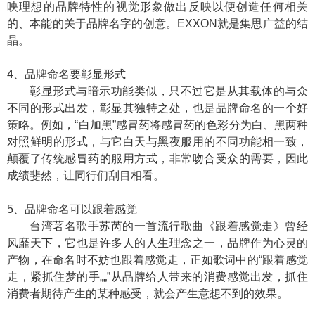
映理想的品牌特性的视觉形象做出反映以便创造任何相关
的、本能的关于品牌名字的创意。EXXON就是集思广益的结
晶。
4、品牌命名要彰显形式
彰显形式与暗示功能类似，只不过它是从其载体的与众
不同的形式出发，彰显其独特之处，也是品牌命名的一个好
策略。例如，“白加黑”感冒药将感冒药的色彩分为白、黑两种
对照鲜明的形式，与它白天与黑夜服用的不同功能相一致，
颠覆了传统感冒药的服用方式，非常吻合受众的需要，因此
成绩斐然，让同行们刮目相看。
5、品牌命名可以跟着感觉
台湾著名歌手苏芮的一首流行歌曲《跟着感觉走》曾经
风靡天下，它也是许多人的人生理念之一，品牌作为心灵的
产物，在命名时不妨也跟着感觉走，正如歌词中的“跟着感觉
走，紧抓住梦的手„„”从品牌给人带来的消费感觉出发，抓住
消费者期待产生的某种感受，就会产生意想不到的效果。