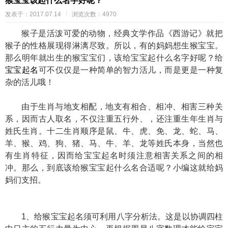
猴宝宝该起什么名字好呢？
发表于：2017.07.14
浏览次数：4970
猴子是活泼可爱的动物，经典文学作品《西游记》就把
猴子的性格展现得淋漓尽致。所以，有的妈妈想生猴宝宝。
那么明年就出生的猴宝宝们，该给宝宝起什么名字好呢？给
宝宝起名
可不仅仅是一种简单的智力活儿，而是更是一种复
杂的活儿哦！
由于生肖与地支相配，地支有相合、相冲、相害三种关
系，因而古人取名，不仅注重五行外、，还注重生年生肖与
姓氏生肖。十二生肖顺序是鼠、牛、虎、免、龙、蛇、马、
羊、猴、鸡、狗、猪、马、牛、羊、龙等姓氏本身，当然也
有生肖特征，因而给宝宝起名时须注意相害关系之间的相
冲。那么，到底该给猴宝宝起什么名合适呢？小编这就给妈
妈们支招。
1、给猴宝宝起名须可利用八字分析法。这是以协调四柱