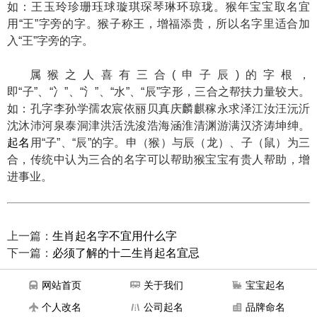
如：王玉玲珍珊珏球璇琪琛琴琳环琼珑。猴年宝宝取名宜
用“王”字旁的字。猴子称王，增福添贵，所以名字里适合加
入“王”字旁的字。
属猴之人喜有三合(申子辰)的字根，
即“子”、“冫”、“氵”、“水”、“辰”字形，三合之帮扶力量较大。
如：孔字李孙学孺农宸依丽贝真庆麟麒稼永求泽江汝汪沅沂
沈沐沛河泉泰洞津洪活洗浚浩海涵淮清渊游满汉济涛坤绅。
起名
用“子”、“辰”的字。申（猴）与辰（龙）、子（鼠）为三
合，传统中认为三合的名字可以帮助猴宝宝有贵人帮助，增
进事业。
上一篇：
生肖起名字不宜用什么字
下一篇：
必须了解的十二生肖起名宜忌
网站首页
关于我们
宝宝起名
个人改名
公司起名
品牌命名