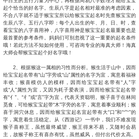
中日主的五行力量为中心，再根据周易八字数理才能给宝宝
起个恰当的好名字。生辰八字是起名相对最准的考虑因素，
不合八字就不适于猴宝宝所以给猴宝宝起名时先查猴宝宝的
生辰八字。五行八字即：每个人出生的年、月、日、时，查
看宝宝的八字喜用神，八字喜用神是猴宝宝起名最重要也是
最首要的参考条件。妈妈们可别忽视了这一重要的起名条件
哦！若此方法不知如何使用，可咨询专业的海真大师！海真
大师会帮猴宝宝起个好名字哦！
2、根据猴这一属相的习性而分析。猴生活于山中，因而
给宝宝起名带有“山”字旁或“山”属性的名字为宜，寓意着福禄
丰收；猴喜模仿人的模样，因而给宝宝起名带有“人”字
或“人”属性为宜，又因为耗子爱表演，因而给猴宝宝起名带
有“亻”、“彳”或“言”字为宜，代表天资聪明。猴子喜于在林间
觅食，可给猴宝宝起带“木”字旁的名字，寓意着事业顺利；猴
喜于洞穴休息，因而给猴宝宝起名宜起带有大“口”和“宀”的
字，寓意着生活稳定。从《西游记》一书中，我们不难发现
猴子喜称王，虽然最终威望，猴王得来不易，又随时会易
主，故猴子称王有喜亦有忧，虽然威风，但付出代价太高。