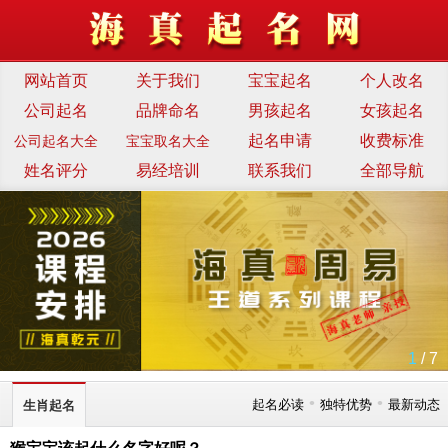
网站首页
关于我们
宝宝起名
个人改名
公司起名
品牌命名
男孩起名
女孩起名
起名申请
收费标准
公司起名大全
宝宝取名大全
姓名评分
易经培训
联系我们
全部导航
1
/ 7
•
•
起名必读
独特优势
最新动态
生肖起名