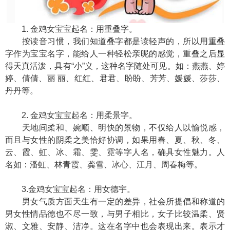
1. 金鸡女宝宝起名：用重叠字。
按读音习惯，我们知道叠字都是读轻声的，所以用重叠
字作为宝宝名字，能给人一种轻松亲昵的感觉，重叠之后显
得天真活泼，具有“小”义，这种名字随处可见。如：燕燕、婷
婷、倩倩、丽 丽、红红、君君、盼盼、芳芳、媛媛、莎莎、
丹丹等。
2. 金鸡女宝宝起名：用柔景字。
天地间柔和、婉顺、明快的景物，不仅给人以愉悦感，
而且与女性的阴柔之美恰好协调，如果用春、夏、秋、冬、
云、霞、虹、冰、霜、雯、霓等字人名，确具女性魅力。人
名如：潘虹、林青霞、龚雪、冰心、江月、周春梅等。
3.金鸡女宝宝起名：用女德宇。
男女气质方面天生有一定的差异，社会所提倡和称道的
男女性情品德也不尽一致，与男子相比，女子比较温柔、贤
淑、文雅、安静、洁净。这在名字中也会表现出来。表示才