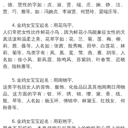
、德、慧性的字如：贞、淑、贤、端、庄、娴、静、洁、
慧、巧、雅等。如：冯婉贞、李淑贤、何慧玲、梁端庄等。
4. 金鸡女宝宝起名：用花鸟宇。
人们常把女性比作鲜花小鸟，因为鲜花小鸟能象征女性的天
真活泼和温柔之美。花草字如：花、兰、菊、莲、梅、柳、
莉、茜、薇等。人名如：张茜、殷秀梅、田华、白莲花 、林
莉、菊等。鸟类字有：凤、凰、鸾、莺、燕、雁、鹃等。人
名如：徐小风、新风霞、陈鸣风、苏紫鹃、叶春莺、迟晓
燕、陆秋雁等。
5. 金鸡女宝宝起名：用闺物宇。
这类字包括女人的首饰、服饰、化妆品以及其他闺阁日用物
品。这方面的字有：钗、环、绣、锦、缨、黛、香、线、
瓶、琴等。人名如：杨玉环、傅锦华、林黛玉、红线女、 何
秋香等。
6. 金鸡女宝宝起名：用彩艳字。