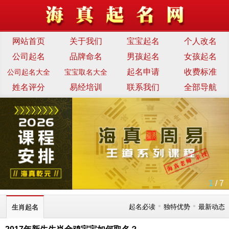
网站首页
关于我们
宝宝起名
个人改名
公司起名
品牌命名
男孩起名
女孩起名
起名申请
收费标准
公司起名大全
宝宝取名大全
姓名评分
易经培训
联系我们
全部导航
1
/ 7
•
•
起名必读
独特优势
最新动态
生肖起名