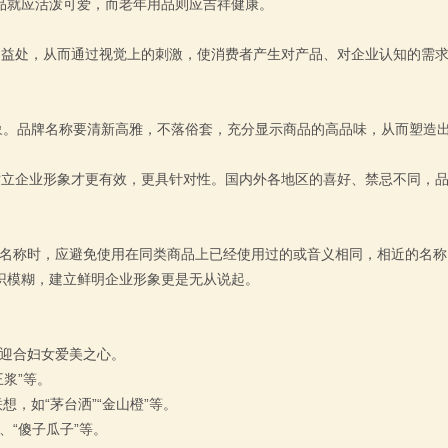
品就应活泼可爱，而老年用品则应吉祥健康。
的益处，从而通过视觉上的刺激，使消费者产生对产品、对企业认知的需
。品牌名称要清新高雅，不落俗套，充分显示商品的高品味，从而塑造
树立企业形象才更有效，更具针对性。国内外各地区的喜好、禁忌不同，
名称时，应避免使用在同类商品上已经使用过的或音义相同，相近的名称
识模糊，建立鲜明企业形象更是无从说起。
，迎合妇女爱美之心。
浆”等。
，如“茅台洒”“金山橙”等。
、“傻子瓜子”等。