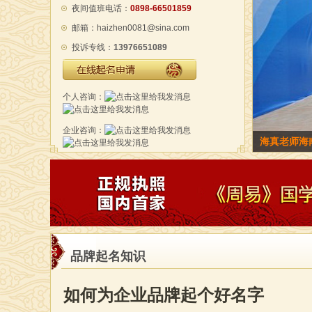
夜间值班电话：
0898-66501859
邮箱：haizhen0081@sina.com
投诉专线：
13976651089
在线起名申请
个人咨询：
企业咨询：
海真老师为
品牌起名知识
如何为企业品牌起个好名字