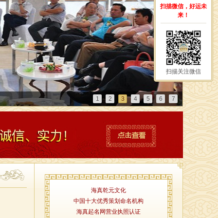
扫描微信，好运未
来！
扫描关注微信
1
2
3
4
5
6
7
海真乾元文化
中国十大优秀策划命名机构
海真起名网营业执照认证