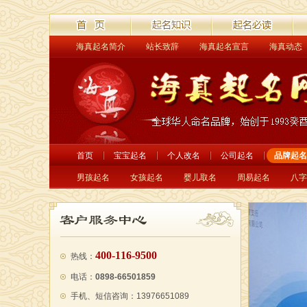
海真起名简介
站长致辞
海真起名宣言
海真动态
首页
起名解读
起名必读
经
首页
宝宝起名
个人改名
公司起名
品牌起名
男孩起名
女孩起名
婴儿取名
周易起名
八字
400-116-9500
热线：
电话：
0898-66501859
手机、短信咨询：13976651089