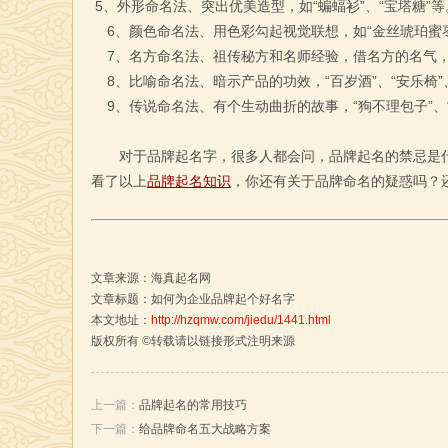
5、外形命名法、突出优美造型，如“蝙蝠衫”、“宝塔糖”等
6、颜色命名法、用色彩勾起视觉联想，如“金丝琥珀蜜枣
7、名方命名法、祖传秘方和名师经验，借名方的名气
8、比喻命名法、暗示产品的功效，“百岁酒”、“安乐椅”、
9、传说命名法、有个生动曲折的故事，“狗不理包子”、
对于品牌起名字，很多人都会问，品牌起名的禁忌是
看了以上
品牌起名知识
，你还有关于品牌命名的疑惑吗？
文章来源：
海真起名网
文章标题：如何为企业品牌起个好名字
本文地址：
http://hzqmw.com/jiedu/1441.html
版权所有 ©转载请以链接形式注明来源
上一篇：
品牌起名的常用技巧
下一篇：
给品牌命名五大战略方案